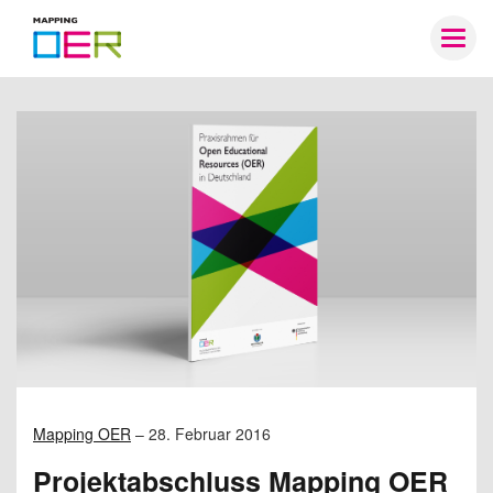
Mapping
Togg
OER
navig
Mapping OER
–
28. Februar 2016
Projektabschluss Mapping OER