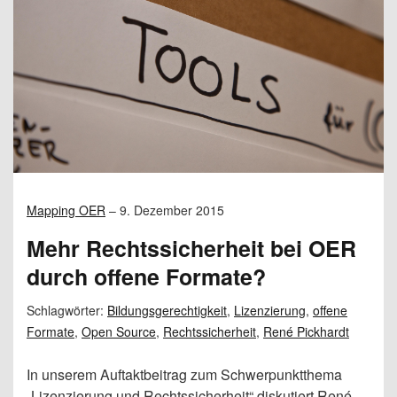
Mapping OER
–
9. Dezember 2015
Mehr Rechtssicherheit bei OER
durch offene Formate?
Schlagwörter:
Bildungsgerechtigkeit
,
Lizenzierung
,
offene
Formate
,
Open Source
,
Rechtssicherheit
,
René Pickhardt
In unserem Auftaktbeitrag zum Schwerpunktthema
„Lizenzierung und Rechtssicherheit“ diskutiert René