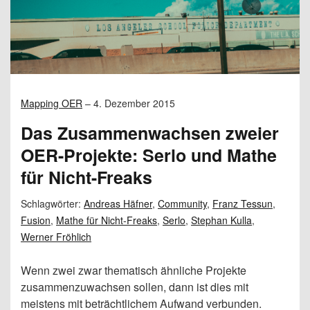
Mapping OER
–
4. Dezember 2015
Das Zusammenwachsen zweier
OER-Projekte: Serlo und Mathe
für Nicht-Freaks
Schlagwörter:
Andreas Häfner
,
Community
,
Franz Tessun
,
Fusion
,
Mathe für Nicht-Freaks
,
Serlo
,
Stephan Kulla
,
Werner Fröhlich
Wenn zwei zwar thematisch ähnliche Projekte
zusammenzuwachsen sollen, dann ist dies mit
meistens mit beträchtlichem Aufwand verbunden.