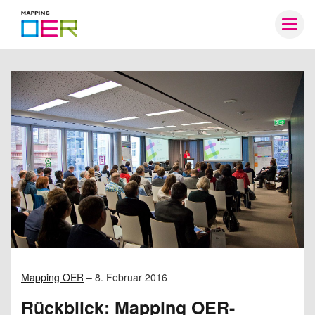
Mapping
Togg
OER
navig
Mapping OER
–
8. Februar 2016
Rückblick: Mapping OER-