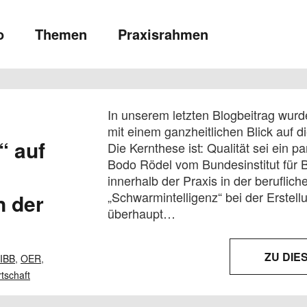
o
Themen
Praxisrahmen
In unserem letzten Blogbeitrag wurd
mit einem ganzheitlichen Blick auf 
“ auf
Die Kernthese ist: Qualität sei ein p
Bodo Rödel vom Bundesinstitut für Be
innerhalb der Praxis in der beruflich
„Schwarmintelligenz“ bei der Erstell
n der
überhaupt…
ZU DIE
IBB
,
OER
,
tschaft