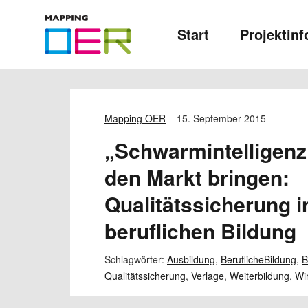
Mapping
Start
Projektinf
OER
Mapping OER
–
15. September 2015
„Schwarmintelligenz
den Markt bringen:
Qualitätssicherung i
beruflichen Bildung
Schlagwörter:
Ausbildung
,
BeruflicheBildung
,
B
Qualitätssicherung
,
Verlage
,
Weiterbildung
,
Wir