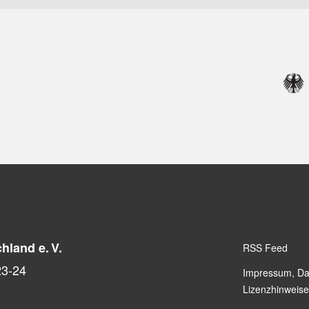
hland e. V.
RSS Feed
23-24
Impressum, Da
Lizenzhinweise