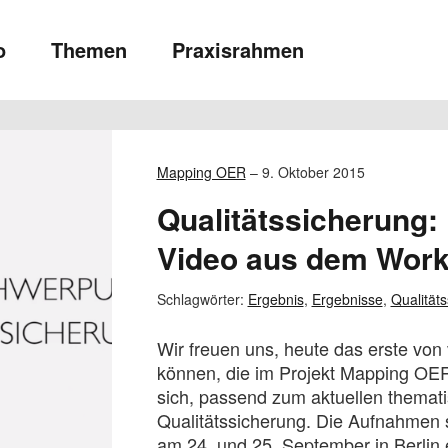
o
Themen
Praxisrahmen
Mapping OER
–
9. Oktober 2015
Qualitätssicherung
Video aus dem Wor
Schlagwörter:
Ergebnis
,
Ergebnisse
,
Qualität
Wir freuen uns, heute das erste von
können, die im Projekt Mapping OE
sich, passend zum aktuellen thema
Qualitätssicherung. Die Aufnahmen
am 24. und 25. September in Berlin 