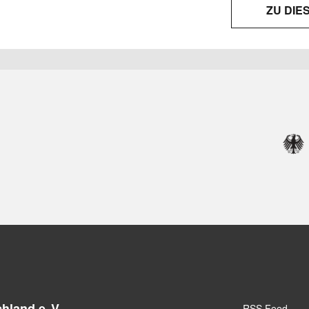
ZU DIE
hland e. V.
RSS Feed