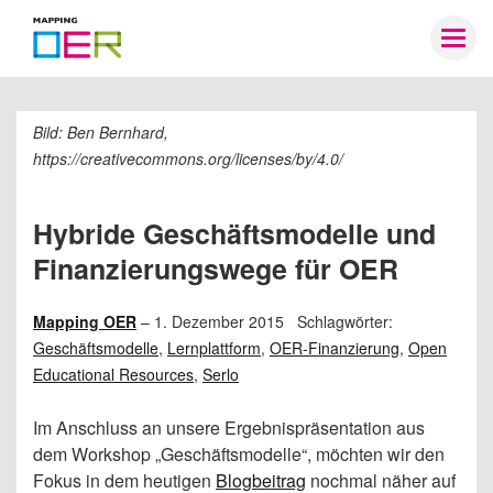
Mapping
Togg
OER
navig
Bild: Ben Bernhard,
https://creativecommons.org/licenses/by/4.0/
Hybride Geschäftsmodelle und
Finanzierungswege für OER
Mapping OER
–
1. Dezember 2015
Schlagwörter:
Geschäftsmodelle
,
Lernplattform
,
OER-Finanzierung
,
Open
Educational Resources
,
Serlo
Im Anschluss an unsere Ergebnispräsentation aus
dem Workshop „Geschäftsmodelle“, möchten wir den
Fokus in dem heutigen
Blogbeitrag
nochmal näher auf