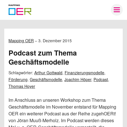
Mapping
Togg
OER
navig
Mapping OER
–
3. Dezember 2015
Podcast zum Thema
Geschäftsmodelle
Schlagwörter:
Arthur Gottwald
,
Finanzierungsmodelle
,
Förderung
,
Geschäftsmodelle
,
Joachim Höper
,
Podcast
,
Thomas Hoyer
Im Anschluss an unseren Workshop zum Thema
Geschäftsmodelle im November entstand für Mapping
OER ein weiterer Podcast aus der Reihe zugehOERt!
von Jöran Muuß-Merholz. Im Podcast werden dieses