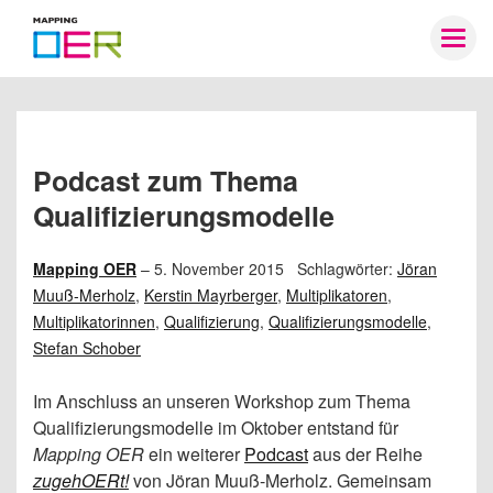
Mapping
Togg
OER
navig
Podcast zum Thema
Qualifizierungsmodelle
Mapping OER
–
5. November 2015
Schlagwörter:
Jöran
Muuß-Merholz
,
Kerstin Mayrberger
,
Multiplikatoren
,
Multiplikatorinnen
,
Qualifizierung
,
Qualifizierungsmodelle
,
Stefan Schober
Im Anschluss an unseren Workshop zum Thema
Qualifizierungsmodelle im Oktober entstand für
Mapping OER
ein weiterer
Podcast
aus der Reihe
zugehOERt!
von Jöran Muuß-Merholz. Gemeinsam