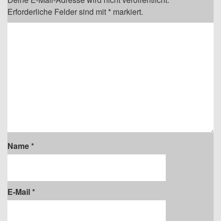
Erforderliche Felder sind mit
*
markiert.
Name
*
E-Mail
*